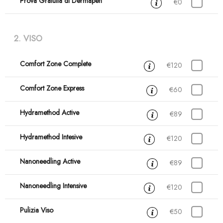
Prova Gratuita di Dermapen
30 min
€0
2. VISO
Comfort Zone Complete
1 ora
€120
Comfort Zone Express
30 min
€60
Hydramethod Active
30 min
€89
Hydramethod Intesive
1 ora
€120
Nanoneedling Active
30 min
€89
Nanoneedling Intensive
1 ora
€120
Pulizia Viso
1 ora
€50