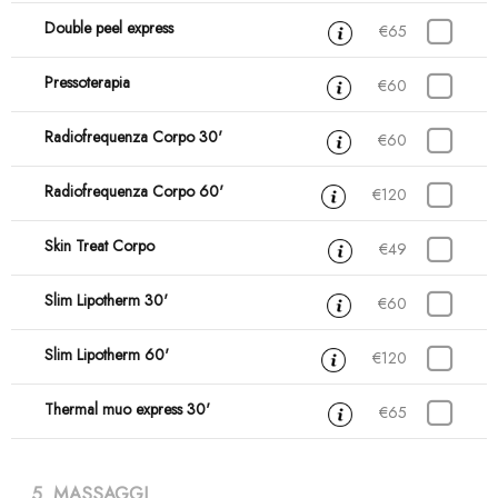
Double peel express
30 min
€65
Pressoterapia
45 min
€60
Radiofrequenza Corpo 30'
30 min
€60
Radiofrequenza Corpo 60'
1 ora
€120
Skin Treat Corpo
30 min
€49
Slim Lipotherm 30'
30 min
€60
Slim Lipotherm 60'
1 ora
€120
Thermal muo express 30'
30 min
€65
5. MASSAGGI