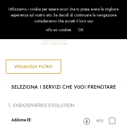
Utilizziamo i cookie per essere sicuri che tu possa avere la migliore
TOGGL
esperienza sul nostro sito. Se decidi di continuare la navigazione
NAVIG
consideriamo che accetti il loro uso
info sui cookies
OK
VISUALIZZA FILTRO
SELEZIONA I SERVIZI CHE VUOI PRENOTARE
1. ENDOSPHERES EVOLUTION
Addome EE
30 min
€50