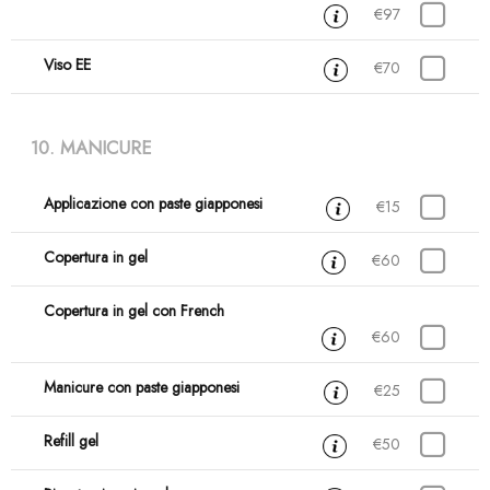
€97
Viso EE
30 min
€70
10. MANICURE
Applicazione con paste giapponesi
30 min
€15
Copertura in gel
1 ora e 15 min
€60
Copertura in gel con French
1 ora e 30 min
€60
Manicure con paste giapponesi
45 min
€25
Refill gel
1 ora e 15 min
€50