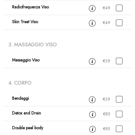
Radiofrequenza Viso
30 min
€49
Skin Treat Viso
30 min
€49
3. MASSAGGIO VISO
Massaggio Viso
30 min
€39
4. CORPO
Bendaggi
45 min
€39
Detox and Drain
1 ora
€85
Double peel body
1 ora
€85