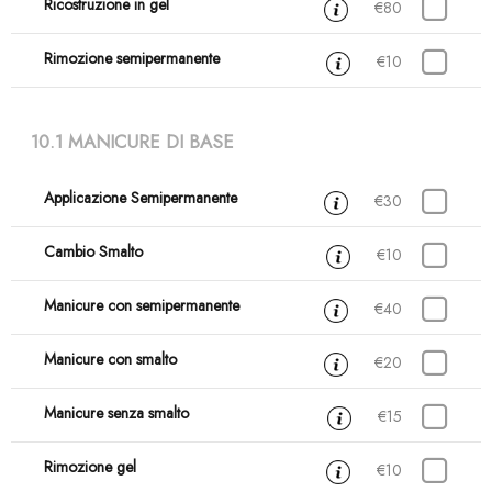
Ricostruzione in gel
2 ore
€80
Rimozione semipermanente
15 min
€10
10.1 MANICURE DI BASE
Applicazione Semipermanente
30 min
€30
Cambio Smalto
15 min
€10
Manicure con semipermanente
1 ora
€40
Manicure con smalto
30 min
€20
Manicure senza smalto
30 min
€15
Rimozione gel
30 min
€10