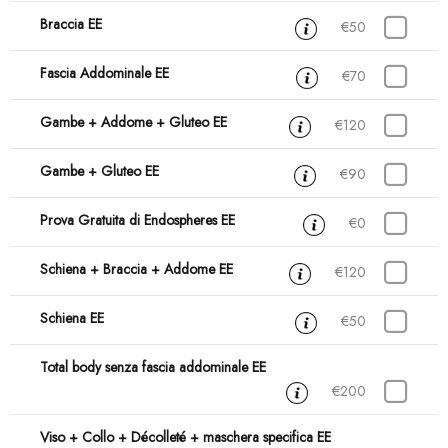
Braccia EE
30 min
€50
Fascia Addominale EE
45 min
€70
Gambe + Addome + Gluteo EE
45 min
€120
Gambe + Gluteo EE
30 min
€90
Prova Gratuita di Endospheres EE
30 min
€0
Schiena + Braccia + Addome EE
45 min
€120
Schiena EE
30 min
€50
Total body senza fascia addominale EE
1 ora e 15 min
€200
Viso + Collo + Décolleté + maschera specifica EE
45 min