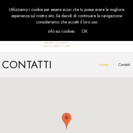
Utilizziamo i cookie per essere sicuri che tu possa avere la migliore
TOGGL
esperienza sul nostro sito. Se decidi di continuare la navigazione
NAVIG
consideriamo che accetti il loro uso
info sui cookies
OK
CONTATTI
Home
Contatti