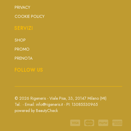
PRIVACY
COOKIE POLICY
SERVIZI
SHOP
PROMO
PRENOTA
FOLLOW US
© 2026 Rigeneris - Viale Pisa, 33, 20147 Milano (MI)
Tel.: - Email:
info@rigeneris.it
- PI: 13085530965
powered by
BeautyCheck
Visa
MasterCard
PayPal
American
Express