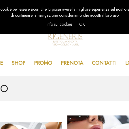
 cookie per essere sicuri che tu possa avere la migliore esperienza sul nostro s
di continuare la navigazione consideriamo che accetti il loro uso
info sui cookies
OK
E
SHOP
PROMO
PRENOTA
CONTATTI
L
DO