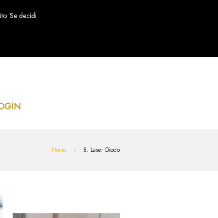
ito. Se decidi
OGIN
Home
8. Laser Diodo