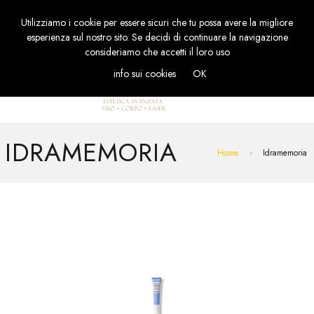
Utilizziamo i cookie per essere sicuri che tu possa avere la migliore
TOGGL
esperienza sul nostro sito. Se decidi di continuare la navigazione
NAVIG
consideriamo che accetti il loro uso
info sui cookies
OK
IDRAMEMORIA
Home
Idramemoria