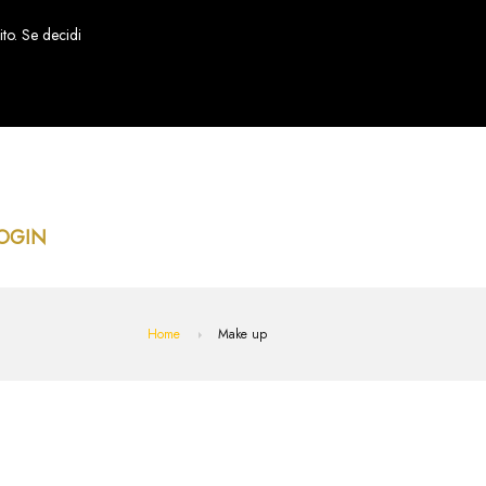
ito. Se decidi
OGIN
Home
Make up