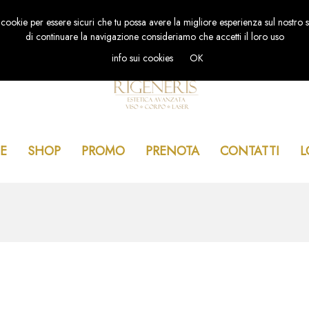
 cookie per essere sicuri che tu possa avere la migliore esperienza sul nostro s
di continuare la navigazione consideriamo che accetti il loro uso
info sui cookies
OK
E
SHOP
PROMO
PRENOTA
CONTATTI
L