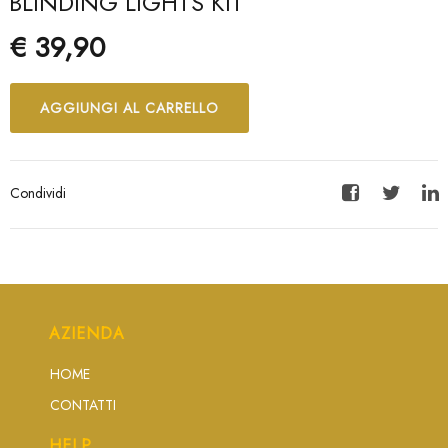
BLINDING LIGHTS KIT
€ 39,90
AGGIUNGI AL CARRELLO
Condividi
Facebook
Twitter
Lin
AZIENDA
HOME
CONTATTI
HELP