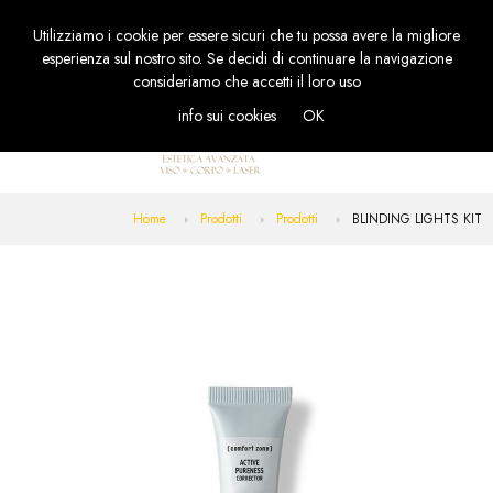
Utilizziamo i cookie per essere sicuri che tu possa avere la migliore
TOGGL
esperienza sul nostro sito. Se decidi di continuare la navigazione
NAVIG
consideriamo che accetti il loro uso
info sui cookies
OK
Home
Prodotti
Prodotti
BLINDING LIGHTS KIT