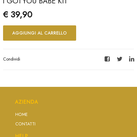
I GOTYOU BABE KIT
€ 39,90
AGGIUNGI AL CARRELLO
Condividi
Facebook
Twitter
Lin
AZIENDA
HOME
CONTATTI
HELP