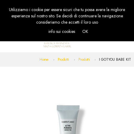
Utilizziamo i cookie per essere sicuri che tu possa avere la migliore
TOGGL
esperienza sul nostro sito. Se decidi di continuare la navigazione
NAVIG
consideriamo che accetti il loro uso
info sui cookies
OK
Home
Prodotti
Prodotti
I GOTYOU BABE KIT